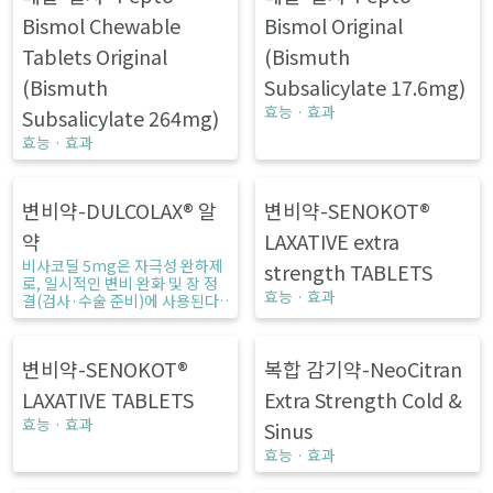
Bismol Chewable
Bismol Original
Tablets Original
(Bismuth
(Bismuth
Subsalicylate 17.6mg)
효능 · 효과
Subsalicylate 264mg)
효능 · 효과
변비약-DULCOLAX® 알
변비약-SENOKOT®
약
LAXATIVE extra
비사코딜 5mg은 자극성 완하제
strength TABLETS
로, 일시적인 변비 완화 및 장 정
효능 · 효과
결(검사·수술 준비)에 사용된다.
성인은 하루 1~2정, 6~12세는 1
정을 복용하며 1주 이상 장기 사
용은 권장되지 않는다. 장기 또는
변비약-SENOKOT®
복합 감기약-NeoCitran
과다 복용 시 전해질 불균형, 저칼
륨혈증, 반동성 변비 등의 위험이
LAXATIVE TABLETS
Extra Strength Cold &
있다. 복통, 설사, 어지럼 등의 부
작용이 나타날 수 있으며, 급성 복
효능 · 효과
Sinus
부 질환이나 장 폐색 환자는 복용
효능 · 효과
을 피해야 한다. 다른 약과는 2시
간 간격을 두고 복용해야 하며, 증