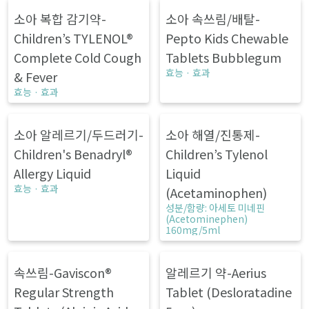
상이 지속되면 의료진 상담이 필
요하다. 효능 · 효과
소아 복합 감기약-
소아 속쓰림/배탈-
Children’s TYLENOL®
Pepto Kids Chewable
Complete Cold Cough
Tablets Bubblegum
효능 · 효과
& Fever
효능 · 효과
소아 알레르기/두드러기-
소아 해열/진통제-
Children's Benadryl®
Children’s Tylenol
Allergy Liquid
Liquid
효능 · 효과
(Acetaminophen)
성분/함량: 아세토 미네핀
(Acetominephen)
160mg/5ml
속쓰림-Gaviscon®
알레르기 약-Aerius
Regular Strength
Tablet (Desloratadine