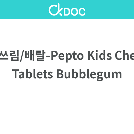
림/배탈-Pepto Kids Ch
Tablets Bubblegum
Written on 10/07/2020
Ellen P