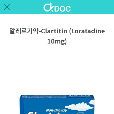
알레르기약-Clartitin (Loratadine
10mg)
Written on 07/28/2020
Ellen P