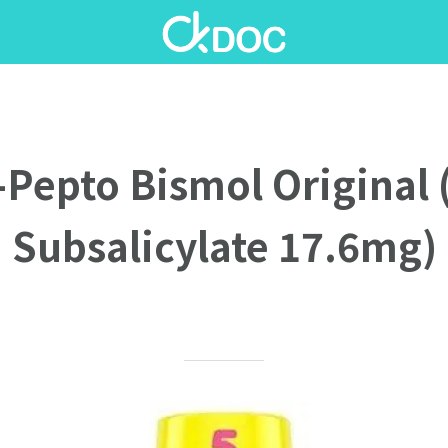
epto Bismol Original 
Subsalicylate 17.6mg)
Written on 08/11/2020
Ellen P