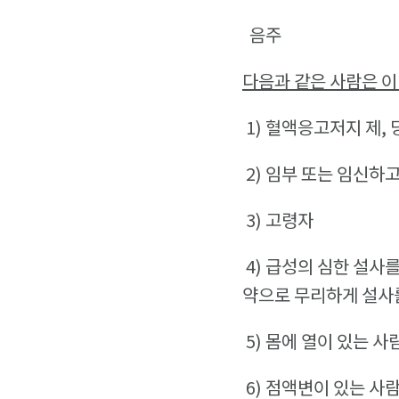
음주
다음과 같은 사람은 이
1)
혈액응고저지 제, 
2)
임부 또는 임신하고
3)
고령자
4)
급성의 심한 설사를
약으로 무리하게 설사를
5)
몸에 열이 있는 사
6)
점액변이 있는 사