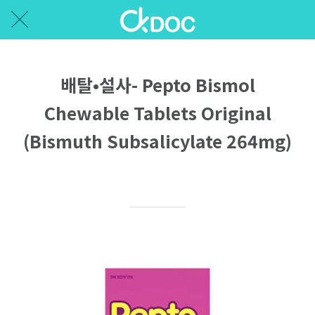
배탈•설사- Pepto Bismol
Chewable Tablets Original
(Bismuth Subsalicylate 264mg)
Written on 10/05/2020
Ellen P