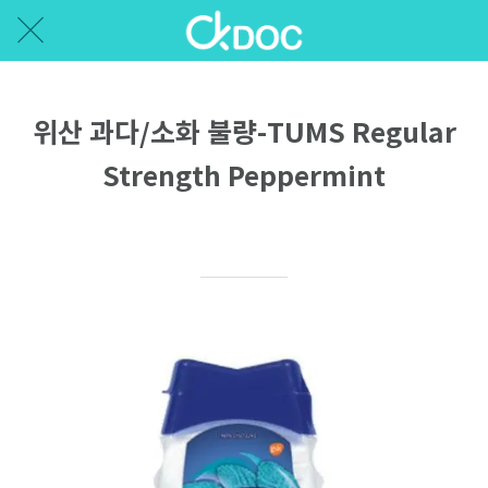
위산 과다/소화 불량-TUMS Regular
Strength Peppermint
Written on 11/04/2020
Ellen P