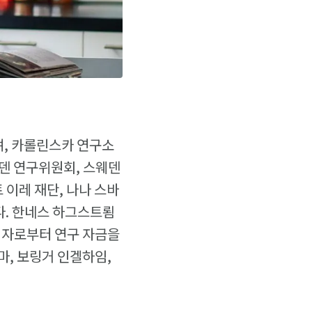
며, 카롤린스카 연구소
스웨덴 연구위원회, 스웨덴
 이레 재단, 나나 스바
다. 한네스 하그스트룀
화이자로부터 연구 자금을
마, 보링거 인겔하임,