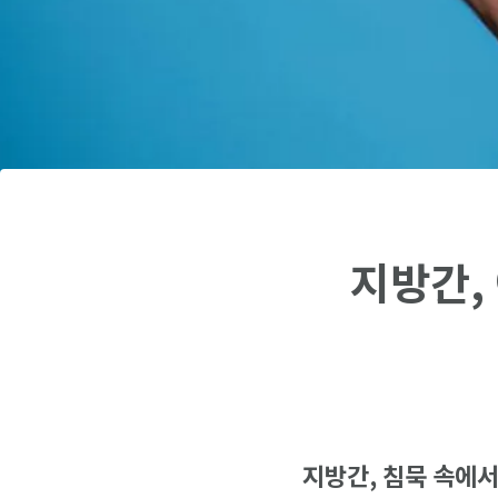
지방간,
지방간, 침묵
속에