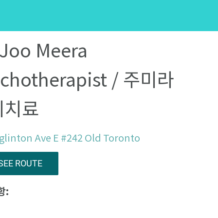
 Joo Meera
chotherapist / 주미라
리치료
glinton Ave E #242 Old Toronto
SEE ROUTE
항: