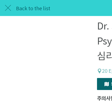
Back to the list
Dr.
Psy
심
20 E
주의사