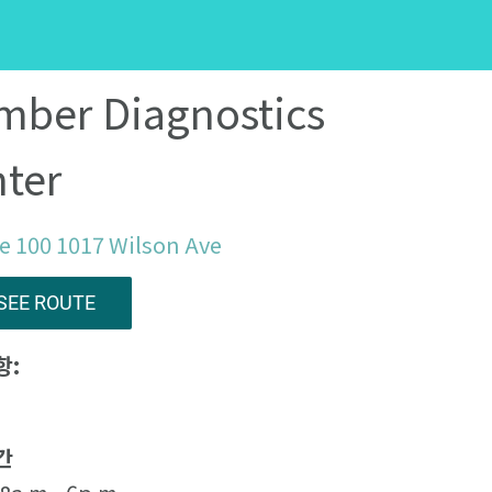
ber Diagnostics
ter
e 100 1017 Wilson Ave
SEE ROUTE
항:
간