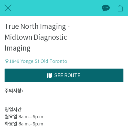
True North Imaging -
Midtown Diagnostic
Imaging
1849 Yonge St Old Toronto
SEE ROUTE
주의사항:
영업시간
월요일
8a.m.–6p.m.
화요일
8a.m.–6p.m.