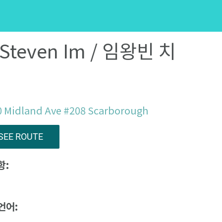
 Steven Im / 임왕빈 치
0 Midland Ave #208 Scarborough
SEE ROUTE
항:
언어: