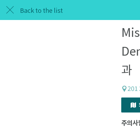
Back to the list
Mis
Den
과
201 
주의사