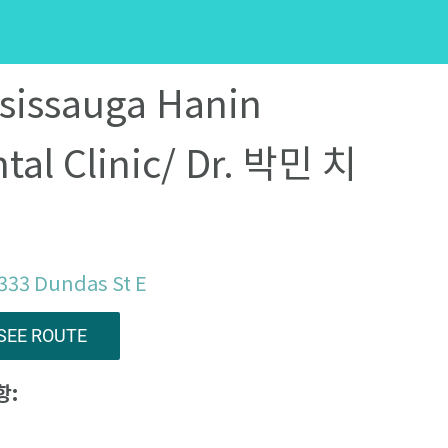
sissauga Hanin
tal Clinic/ Dr. 박민 치
333 Dundas St E
SEE ROUTE
항: