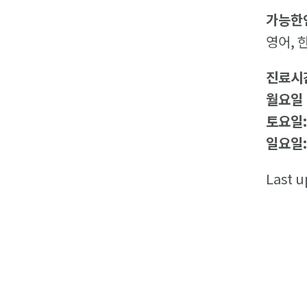
가능한
영어, 
진료시
월요일 
토요일
일요일
Last u