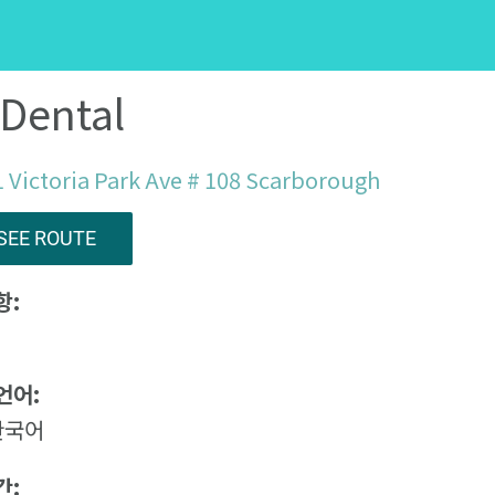
Dental
 Victoria Park Ave # 108 Scarborough
SEE ROUTE
항:
언어:
한국어
간: