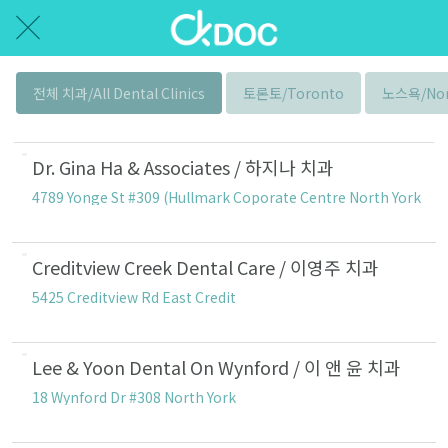
전체 치과/All Dental Clinics
토론토/Toronto
노스욕/Nor
Dr. Gina Ha & Associates / 하지나 치과
4789 Yonge St #309 (Hullmark Coporate Centre North York
Creditview Creek Dental Care / 이영주 치과
5425 Creditview Rd East Credit
Lee & Yoon Dental On Wynford / 이 앤 윤 치과
18 Wynford Dr #308 North York