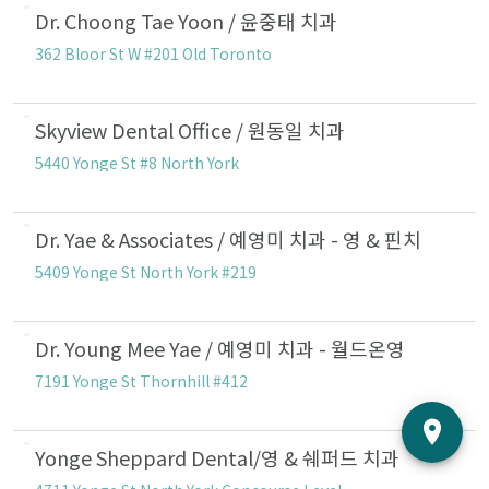
Dr. Choong Tae Yoon / 윤중태 치과
362 Bloor St W #201 Old Toronto
Skyview Dental Office / 원동일 치과
5440 Yonge St #8 North York
Dr. Yae & Associates / 예영미 치과 - 영 & 핀치
5409 Yonge St North York #219
Dr. Young Mee Yae / 예영미 치과 - 월드온영
7191 Yonge St Thornhill #412
Yonge Sheppard Dental/영 & 쉐퍼드 치과