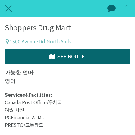
Shoppers Drug Mart
1500 Avenue Rd North York
SEE ROUTE
가능한 언어:
영어
Services&Facilities:
Canada Post Office/우체국
여권 사진
PCFinancial ATMs
PRESTO/교통카드