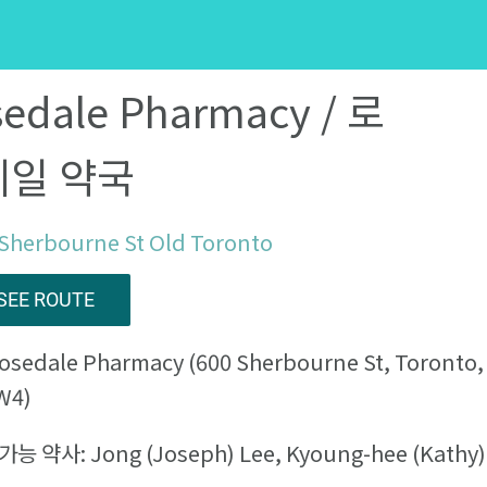
edale Pharmacy / 로
데일 약국
 Sherbourne St Old Toronto
SEE ROUTE
osedale Pharmacy (600 Sherbourne St, Toronto
W4)
능 약사: Jong (Joseph) Lee, Kyoung-hee (Kathy)