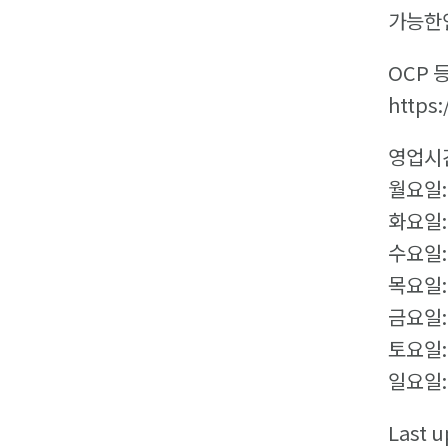
가능한언
OCP 
https
영업시
월요일: 
화요일:
수요일:
목요일:
금요일:
토요일:
일요일: 
Last u