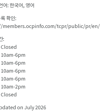
어: 한국어, 영어
등록 확인:
://members.ocpinfo.com/tcpr/public/pr/en/
간:
Closed
 10am-6pm
 10am-6pm
 10am-6pm
 10am-6pm
 10am-2pm
Closed
pdated on July 2026