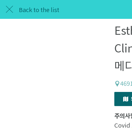
Back to the list
Est
Cl
메
4691
주의사
Covi