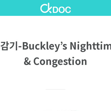
기-Buckley’s Nightti
& Congestion
Written on 05/15/2026
Ellen P