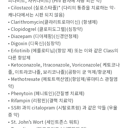
피나비르, 사퀴나비르) (HIV 환자에 사용 되는 약)
• Cilostazol (실로스타졸)* (다리의 통증을 치료하는 약-
캐나다에서는 시판 되지 않음)
• Clarithromycin(클라리트로마이신) (항생제)
• Clopidogrel (클로피도그렐)(심장약)
• Diazepam (디아제팜)(신경안정제)
• Digoxin (디옥신)(심장약)
• Erlotinib (에를로티닙)(항암 제) 또는 이와 같은 Class의
다른 항암제
• Ketoconazole, Itraconazole, Voriconazole( 케토코나
졸, 이트라코나졸, 보리코나졸)(곰팡이 균 억제/항균제)
• Methotrexate (메토트렉산염)(항암제/류마티스 관절염
약)
• Phenytoin (페니토인)(간질병 치료제)
• Rifampin (리팜핀)(결핵 치료약)
• SSRI 과의 citalopram (시탈로프람) 과 같은 약들 (우울
증 약)
• St. John’s Wort (세인트존스 워트)