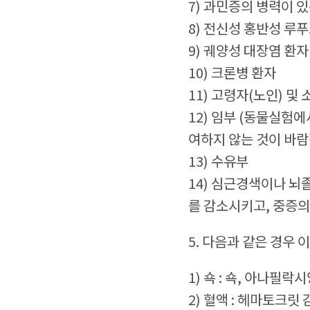
7) 과민증의 병력이 
8) 전신성 홍반성 루푸
9) 궤양성 대장염 환
10) 크론병 환자
11) 고령자(노인) 및 
12) 임부 (동물실험
여하지 않는 것이 바람
13) 수유부
14) 심근경색이나 뇌
를 감소시키고, 중증의
5. 다음과 같은 경우 
1) 쇽 : 쇽, 아나필
2) 혈액 : 헤마토크