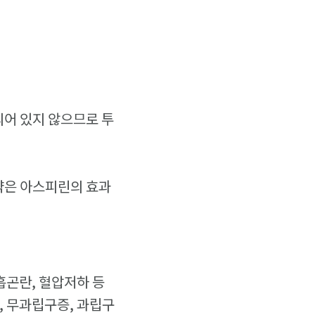
되어 있지 않으므로 투
약은 아스피린의 효과
호흡곤란, 혈압저하 등
혈, 무과립구증, 과립구