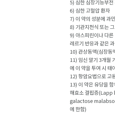
5) 심한 심장기능부전
6) 심한 고혈압 환자
7) 이 약의 성분에 과
8) 기관지천식 또는 
9) 아스피린이나 다른
레르기 반응과 같은 과
10) 관상동맥(심장동
11) 임신 말기 3개
에 이 약을 투여 시 
12) 항암요법으로 
13) 이 약은 유당을 함
해효소 결핍증(Lapp l
galactose mal
에 한함)