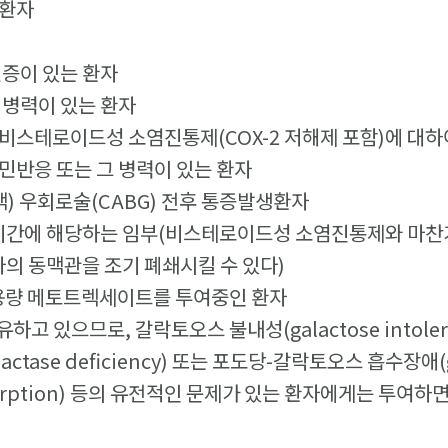
 환자
민증이 있는 환자
그 병력이 있는 환자
 비스테로이드성 소염진통제(COX-2 저해제 포함)에 대하여
민반응 또는 그 병력이 있는 환자
맥) 우회로술(CABG) 전후 통증발생환자
월 기간에 해당하는 임부(비스테로이드성 소염진통제와 마찬
태아의 동맥관을 조기 폐쇄시킬 수 있다)
고용량 메토트렉세이트를 투여중인 환자
유하고 있으므로, 갈락토오스 불내성(galactose intolera
actase deficiency) 또는 포도당-갈락토오스 흡수장애(g
absorption) 등의 유전적인 문제가 있는 환자에게는 투여하