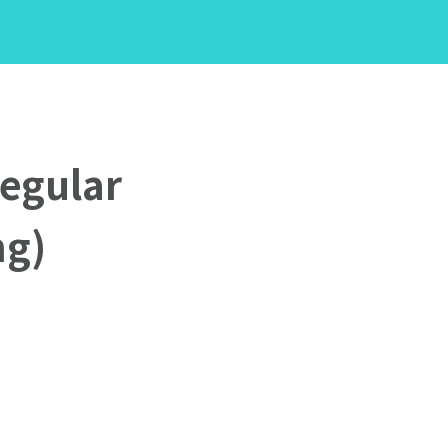
egular
mg)