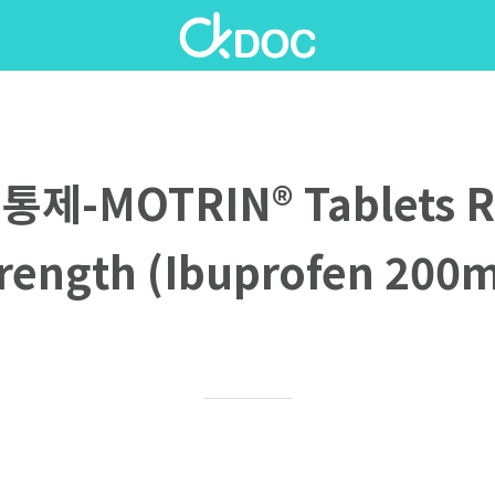
제-MOTRIN® Tablets R
rength (Ibuprofen 200
Written on 09/17/2020
Ellen P