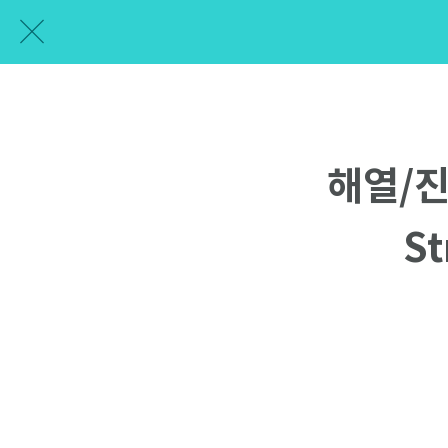
해열/진통
St