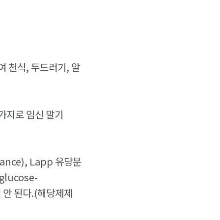
 천식, 두드러기, 알
가지로 임신 말기
nce), Lapp 유당분
lucose-
면 안 된다.(해당제제