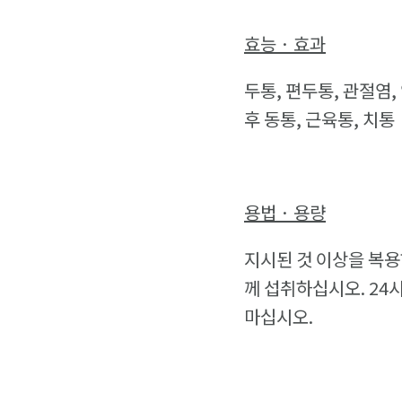
효능 · 효과
두통, 편두통, 관절염,
후 동통, 근육통, 치통
용법 · 용량
지시된 것 이상을 복용하
께 섭취하십시오. 24시
마십시오.