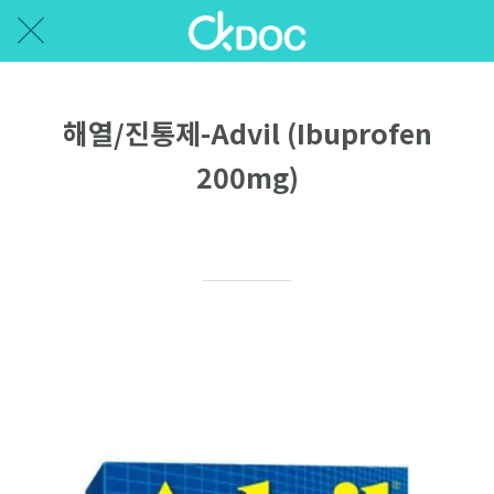
해열/진통제-Advil (Ibuprofen
200mg)
Written on 07/28/2020
Ellen P