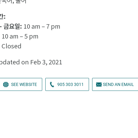
한국어, 불어
간:
- 금요일:
10 am – 7 pm
:
10 am – 5 pm
:
Closed
pdated on Feb 3, 2021
SEE WEBSITE
905 303 3011
SEND AN EMAIL