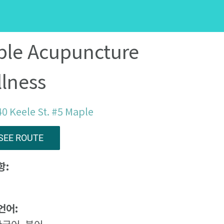
le Acupuncture
lness
0 Keele St. #5 Maple
SEE ROUTE
항:
언어: