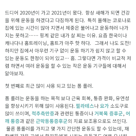
드디어 2020년이 가고 2021년이 왔다. 항상 새해가 되면 건강
을 위해 운동을 하겠다고 다짐하게 된다. 특히 올해는 코로나로
집에 있는 시간이 많아 지면서 체중은 불어나고 운동하러 나가
지는 못하고…… 핑계 같은 내가 살 찌는 이유. 요즘 한국이나
캐나다나 홈트레이닝, 홈트가 아주 핫 하다. 그래서 나도 도전!
하지만 집에서 아무런 기구 없이 운동 하기가 쉽지 않고 할 수
있는 운동도 한정이 되어 있고… 흠. 그렇다면 가격이 비교적 저
렴 하면서 여러 운동을 할 수 있는 작은 운동 기구들에 대해서
알아보자.
첫 번째로 최근 많이 사용 되고 있는 폼 롤러.
폼 롤러는 운동을 하는 목적 보다 근육 회복, 통증 완화, 유연성
을 향상시키기 위해 많이 사용된다.
필라테스
나
요가
소도구로
많이 쓰이며,
척추측만증
과 관련된 통증이나
거북목 증후군
,
어
깨 통증
과 같은
근막동통증후군
의 치료 보조용으로도 쓰인다.
물론 폼롤러를 가지고 몇 가지 간단한 운동도 할 수 있는데, 재
활병원 같은 곳에서 환자들에게 시키는 운동과도 언뜻 유사하