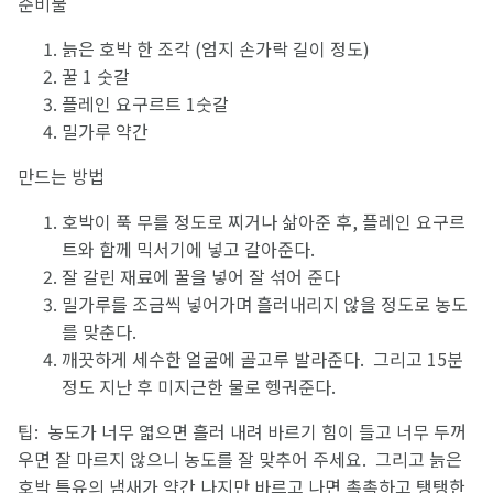
준비물
늙은 호박 한 조각 (엄지 손가락 길이 정도)
꿀 1 숫갈
플레인 요구르트 1숫갈
밀가루 약간
만드는 방법
호박이 푹 무를 정도로 찌거나 삶아준 후, 플레인 요구르
트와 함께 믹서기에 넣고 갈아준다.
잘 갈린 재료에 꿀을 넣어 잘 섞어 준다
밀가루를 조금씩 넣어가며 흘러내리지 않을 정도로 농도
를 맞춘다.
깨끗하게 세수한 얼굴에 골고루 발라준다. 그리고 15분
정도 지난 후 미지근한 물로 헹궈준다.
팁: 농도가 너무 엷으면 흘러 내려 바르기 힘이 들고 너무 두꺼
우면 잘 마르지 않으니 농도를 잘 맞추어 주세요. 그리고 늙은
호박 특유의 냄새가 약간 나지만 바르고 나면 촉촉하고 탱탱한