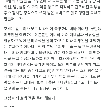
10월의 하늘을 높고 맑은데 내 피부는 영… 여름 동안 강한 자
외선, 땀, 풀장 의 화학 약품 등으로 칙칙하고 건조해진 피부를
추수 감사절 장식으로 쓰다 남은 호박으로 맑고 탱탱한 피부로
만들어 보자.
호박은 칼로리가 낮고 비타민이 풍부하며 베타 케러틴, 루틴등
피부암을 예방하는 성분뿐만 아니라 여러 미네날과 섬유질을
함유하고 있어 변비증상을 완화 하고 기미와 피부암을 예방하
는 효과가 뛰어나다. 또 한 호박은 피부 보습을 돕고 노란색을
내는 베타 케러틴과 비타민 E의 강한 항산화 작용으로 피부 재
생을 돕고 주름과 노화를 방지하는 효과가 있다. 뿐 만 아니라
호박의 비타민 C는 콜라겐 형성을 도와 피부를 탱탱하게 하고
칼륨(혹은 포타슘이라고도 함)과 함께 멜라닌 색소의 형성을 억
제해 잡티생성을 억제하고 피부 미백을 돕는다. 그 외에도 탄
력을 주는 마그네슘, 보습에 좋은 비타민 B1 그리고 피부 트러
블 완화를 돕는 비타민 B2등이 풍부하다.
그럼 이제 호박 팩을 준비 해보자…