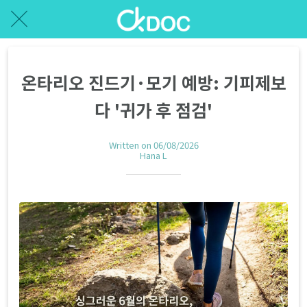
온타리오 진드기·모기 예방: 기피제보
다 '귀가 후 점검'
Written on 06/08/2026
Hana L