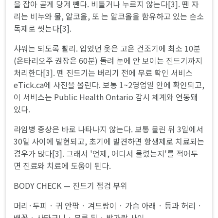
을 잡아 곧게 당겨 뺀다. 비틀거나 누르지 않는다[3]. 뗀 자
리는 비누와 물, 알코올, 또 는 알코올을 함유하고 있는 손소
독제로 씻는다[3].
샤워는 되도록 빨리. 입었던 옷은 고온 건조기에 최소 10분
(온타리오주 권장은 60분) 돌려 눈에 안 보이는 진드기까지
처리한다[3]. 뗀 진드기는 버리기 전에 무료 확인 서비스
eTick.ca에 사진을 올린다. 보통 1~2영업일 안에 확인되고,
이 서비스는 Public Health Ontario 감시 체계와 연동돼
있다.
라임병 증상은 바로 나타나지 않는다. 보통 물린 뒤 3일에서
30일 사이에 발현되고, 초기에 발견하면 항생제로 치료되는
경우가 많다[3]. 그래서 '언제, 어디서 물렸는지'를 적어두
면 진료와 치료에 도움이 된다.
BODY CHECK — 진드기 점검 부위
머리·두피 · 귀 안팎 · 겨드랑이 · 가슴 아래 · 등과 허리 ·
배꼽 · 사타구니 · 무릎 뒤 · 발가락 사이