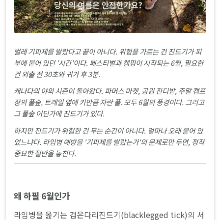
벌레 기피제를 발랐다고 끝이 아니다. 위험을 가르는 건 진드기가 피
부에 붙어 있던 '시간'이다. 페스티벌과 캠핑이 시작되는 6월, 필요한
건 외출 전 30초와 귀가 후 3분.
캐나다의 야외 시즌이 돌아왔다. 파머스 마켓, 공원 잔디밭, 주말 캠프
장의 풀숲, 트레일 옆에 키만큼 자란 풀. 모두 6월의 풍경이다. 그리고
그 풀숲 어딘가에 진드기가 있다.
하지만 진드기가 위험한 건 무는 순간이 아니다. 얼마나 오래 붙어 있
었느냐다. 라임병 예방을 '기피제를 발랐는가'의 문제로만 두면, 정작
중요한 절반을 놓친다.
왜 하필 6월인가
라임병을 옮기는 검은다리진드기(blacklegged tick)의 서