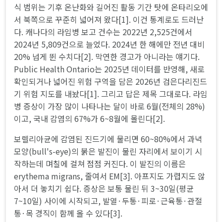
식 범위는 기후 온난화와 길어진 활동 기간 탓에 온타리오에
서 북쪽으로 꾸준히 넓어져 왔다[1]. 이건 통계로도 드러난
다. 캐나다의 라임병 보고 건수는 2022년 2,525건에서
2024년 5,809건으로 늘었다. 2024년 한 해에만 전년 대비
20% 넘게 뛴 수치다[2]. 막연한 경고가 아니라는 얘기다.
Public Health Ontario는 2025년 데이터를 반영해, 새로
확인되거나 넓어진 위험 구역을 담은 2026년 검은다리진드
기 위험 지도를 내놨다[1]. 그리고 답은 제목 그대로다. 라임
병 증상이 가장 많이 나타나는 달이 바로 6월(전체의 28%)
이고, 국내 감염의 67%가 6~8월에 몰린다[2].
보렐리아균에 감염된 진드기에 물리면 60~80%에서 과녁
모양(bull's-eye)의 붉은 발진이 물린 자리에서 보이기 시
작하는데 며칠에 걸쳐 점점 커진다. 이 발진의 이름은
erythema migrans, 줄여서 EM[3]. 아프지도 가렵지도 않
아서 더 놓치기 쉽다. 증상은 보통 물린 뒤 3~30일(평균
7~10일) 사이에 시작되고, 발열·두통·피로·근육통·관절
통·목 경직이 함께 올 수 있다[3].