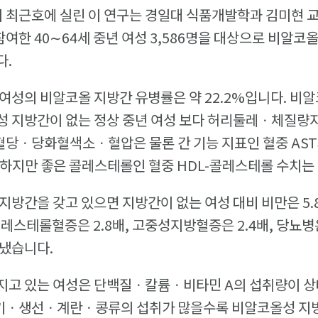
근호에 실린 이 연구는 경일대 식품개발학과 김미현 교수
한 40∼64세 중년 여성 3,586명을 대상으로 비알코
다.
여성의 비알코올 지방간 유병률은 약 22.2%입니다. 비
성 지방간이 없는 정상 중년 여성 보다 허리둘레ㆍ체질
ㆍ당화혈색소ㆍ혈압은 물론 간 기능 지표인 혈중 AST와
하지만 좋은 콜레스테롤인 혈중 HDL-콜레스테롤 수치는 
지방간을 갖고 있으면 지방간이 없는 여성 대비 비만은 5
-콜레스테롤혈증은 2.8배, 고중성지방혈증은 2.4배, 당뇨병은 
타냈습니다.
지고 있는 여성은 단백질ㆍ칼륨ㆍ비타민 A의 섭취량이 
ㆍ생선ㆍ계란ㆍ콩류의 섭취가 많을수록 비알코올성 지방