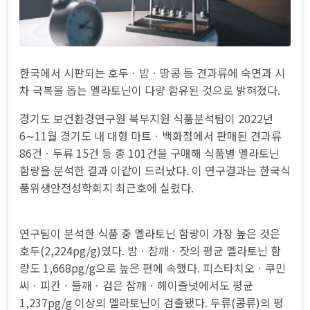
한국에서 시판되는 호두ㆍ밤ㆍ땅콩 등 견과류에 숙면과 시
차 극복을 돕는 멜라토닌이 다량 함유된 것으로 밝혀졌다.
경기도 보건환경연구원 북부지원 식품분석팀이 2022년
6∼11월 경기도 내 대형 마트ㆍ백화점에서 판매된 견과류
86건ㆍ두류 15건 등 총 101건을 구매해 식품별 멜라토닌
함량을 분석한 결과 이같이 드러났다. 이 연구결과는 한국식
품위생안전성학회지 최근호에 실렸다.
연구팀이 분석한 식품 중 멜라토닌 함량이 가장 높은 것은
호두(2,224pg/g)였다. 밤ㆍ참깨ㆍ잣의 평균 멜라토닌 함
량도 1,668pg/g으로 높은 편에 속했다. 피스타치오ㆍ쿠민
씨ㆍ피칸ㆍ들깨ㆍ검은 참깨ㆍ헤이즐넛에서도 평균
1,237pg/g 이상의 멜라토닌이 검출됐다. 두류(콩류)의 평