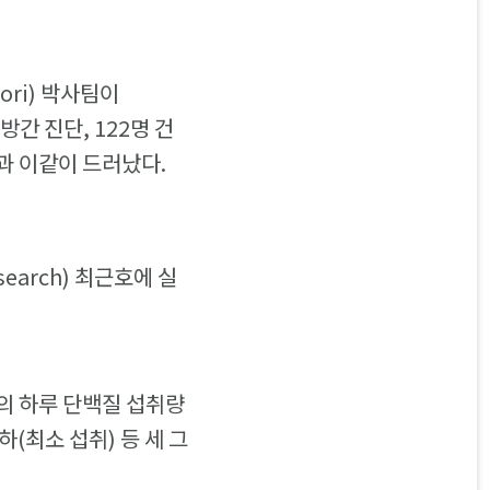
ori) 박사팀이
방간 진단, 122명 건
과 이같이 드러났다.
search) 최근호에 실
의 하루 단백질 섭취량
(최소 섭취) 등 세 그