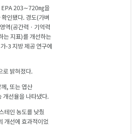
 EPA 203∼720㎎을
가 확인됐다. 경도(가벼
능 영역(공간력ㆍ기억력
하는 지표)를 개선하는
가-3 지방 제공 연구에
으로 밝혀졌다.
함께, 또는 엽산
기능 개선율을 나타냈다.
시스테인 농도를 낮췄
역의 개선에 효과적이었