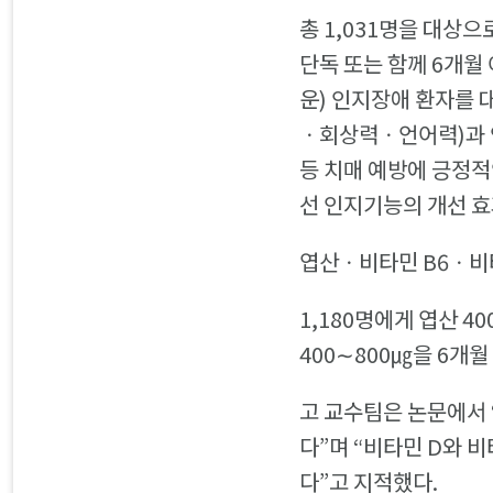
총 1,031명을 대상으로
단독 또는 함께 6개월
운) 인지장애 환자를 
ㆍ회상력ㆍ언어력)과 
등 치매 예방에 긍정적
선 인지기능의 개선 효
엽산ㆍ비타민 B6ㆍ비타
1,180명에게 엽산 40
400∼800㎍을 6개
고 교수팀은 논문에서 
다”며 “비타민 D와 
다”고 지적했다.