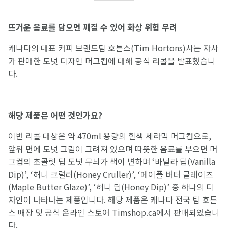
뜨거운
음료를
담으면
깨질
수
있어
화상
위험
우려
캐나다의 대표 커피 브랜드팀 호튼스(Tim Hortons)사는 자사
가 판매한 도넛 디자인 머그컵에 대해 공식 리콜을 발표했습니
다.
해당
제품은
어떤
것인가요
?
이번 리콜 대상은 약 470ml 용량의 흰색 세라믹 머그컵으로,
앞뒤 면에 도넛 그림이 그려져 있으며 따뜻한 음료를 부으면 머
그컵의 초콜릿 딥 도넛 무늬가 색이 변하며 ‘바닐라 딥(Vanilla
Dip)’, ‘허니 크럴러(Honey Cruller)’, ‘메이플 버터 글레이즈
(Maple Butter Glaze)’, ‘허니 딥(Honey Dip)’ 중 하나의 디
자인이 나타나는 제품입니다. 해당 제품은 캐나다 전국 팀 호튼
스 매장 및 공식 온라인 스토어 Timshop.ca에서 판매되었습니
다.