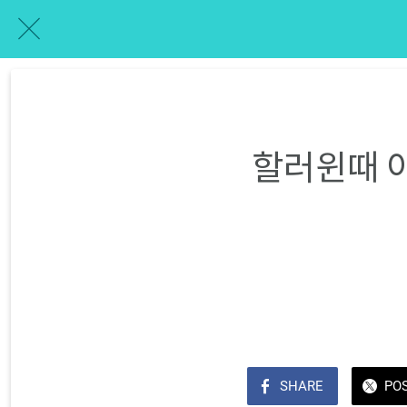
할러윈때 아
SHARE
PO